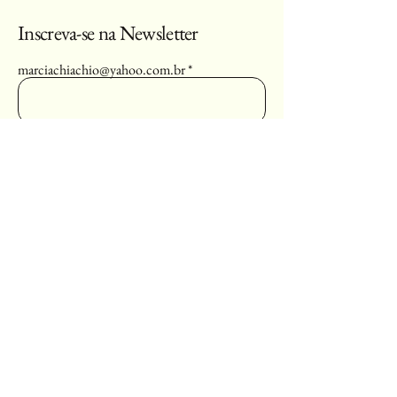
Inscreva-se na Newsletter
marciachiachio@yahoo.com.br
Enviar
Yes, Subscribe me to newsletter
(11) 3456-7890
info@meusite.com
Vila Velha, ES, Brasil